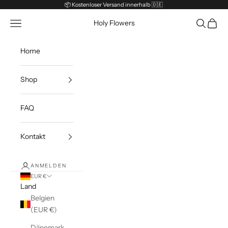
Zum Inhalt springen
📦 Kostenloser Versand innerhalb 🇩🇪
Menü
Suchen
Waren
Holy Flowers
Home
Shop
FAQ
Kontakt
ANMELDEN
EUR €
Land
Belgien
(EUR €)
Dänemark