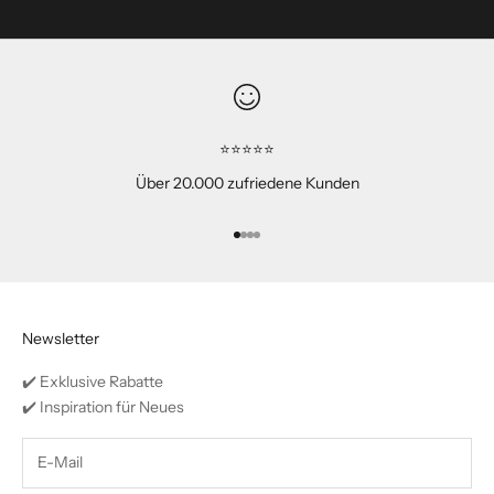
⭐⭐⭐⭐⭐
Über 20.000 zufriedene Kunden
Gehe zu Element 1
Gehe zu Element 2
Gehe zu Element 3
Gehe zu Element 4
Newsletter
✔️ Exklusive Rabatte
✔️ Inspiration für Neues